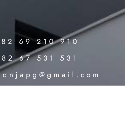
382 69 210 910
382 67 531 531
adnjapg@gmail.com