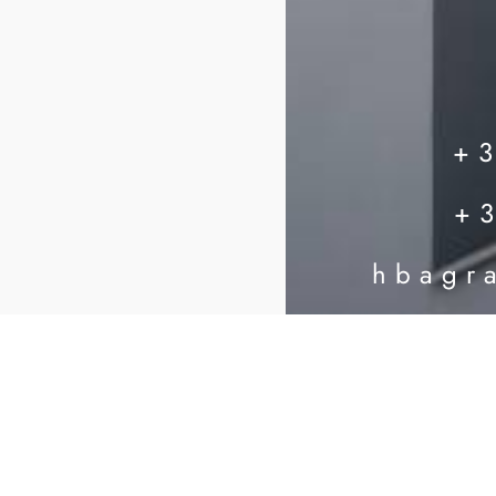
+
+
hbagr