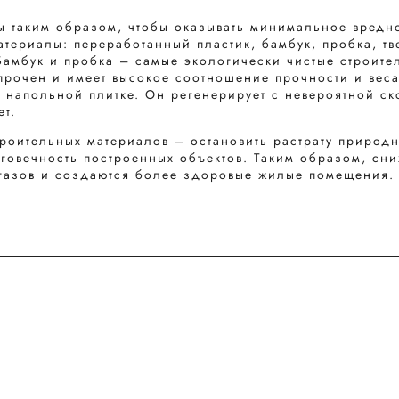
ы таким образом, чтобы оказывать минимальное вредн
ериалы: переработанный пластик, бамбук, пробка, тв
амбук и пробка – самые экологически чистые строите
прочен и имеет высокое соотношение прочности и веса
в напольной плитке. Он регенерирует с невероятной ск
ет.
роительных материалов – остановить растрату природн
лговечность построенных объектов. Таким образом, сни
газов и создаются более здоровые жилые помещения.